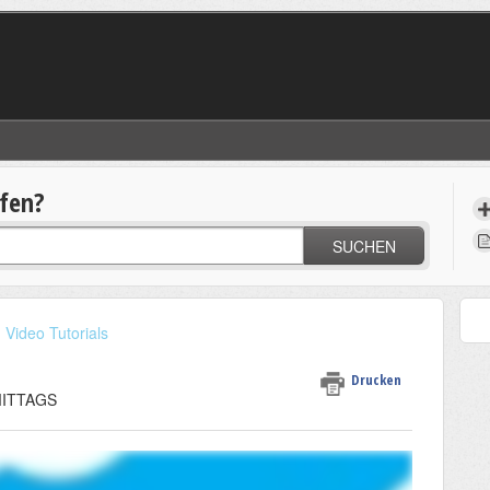
lfen?
SUCHEN
Video Tutorials
Drucken
HMITTAGS