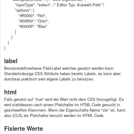
"inputType": "select",
/* Editor Typ: Auswahl-Feld */
"options": {
"#ff0000":
"Rot",
"#00ff00":
"Grün",
"#0000ff":
"Blau"
}
}
}
}
label
Benutzerdefinierbares Feld-Label welches gesetzt werden kann.
Standartmässige CSS Attribute haben bereits Labels, es kann aber
durchaus praktisch sein eigene Labels zu benutzen.
html
Falls gesetzt auf "true" wird der Wert nicht dem CSS hinzugefügt. Es
wird stattdessen nach einem Platzhalter im HTML Code gesucht in
geschweiften Klammern. Wenn der Eigenschafts-Name "cls" ist, kann
also {CLS} als Platzhalter benutzt werden im HTML Code.
Fixierte Werte