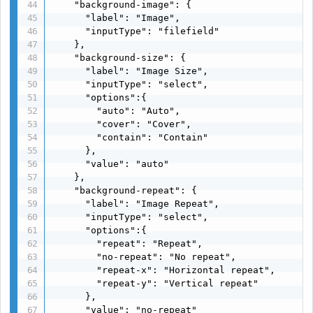
    "background-image": {

      "label": "Image",

      "inputType": "filefield"

    },

    "background-size": {

      "label": "Image Size",

      "inputType": "select",

      "options":{

        "auto": "Auto",

        "cover": "Cover",

        "contain": "Contain"

      },

      "value": "auto"

    },

    "background-repeat": {

      "label": "Image Repeat",

      "inputType": "select",

      "options":{

        "repeat": "Repeat",

        "no-repeat": "No repeat",

        "repeat-x": "Horizontal repeat",

        "repeat-y": "Vertical repeat"

      },

      "value": "no-repeat"
