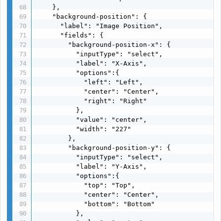
    },

    "background-position": {

      "label": "Image Position",

      "fields": {

        "background-position-x": {

          "inputType": "select",

          "label": "X-Axis",

          "options":{

            "left": "Left",

            "center": "Center",

            "right": "Right"

          },

          "value": "center",

          "width": "227"

        },

        "background-position-y": {

          "inputType": "select",

          "label": "Y-Axis",

          "options":{

            "top": "Top",

            "center": "Center",

            "bottom": "Bottom"

          },
