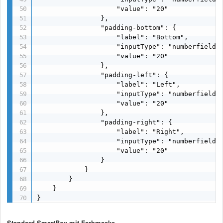
                    "value": "20"  

                },

                "padding-bottom": {

                    "label": "Bottom",

                    "inputType": "numberfield",
                    "value": "20"  

                },

                "padding-left": {

                    "label": "Left",

                    "inputType": "numberfield",
                    "value": "20"  

                },

                "padding-right": {

                    "label": "Right",

                    "inputType": "numberfield",
                    "value": "20"  

                }  

            }  

        }  

    }

}
Standard SmartBox mit Farbmaske