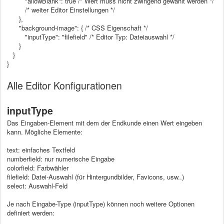
"allowBlank": true /* Wert muss nicht zwingend gewählt werden */
/* weiter Editor Einstellungen */
},
"background-image": { /* CSS Eigenschaft */
"inputType": "filefield"
/* Editor Typ: Dateiauswahl */
}
}
}
Alle Editor Konfigurationen
inputType
Das Eingaben-Element mit dem der Endkunde einen Wert eingeben
kann. Mögliche Elemente:
text: einfaches Textfeld
numberfield: nur numerische Eingabe
colorfield: Farbwähler
filefield: Datei-Auswahl (für Hintergundbilder, Favicons, usw..)
select: Auswahl-Feld
Je nach Eingabe-Type (inputType) können noch weitere Optionen
definiert werden: