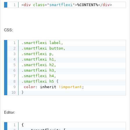
<
div
class
=
"
smartflexi
"
>
%CONTENT%
</
div
>
CSS:
.smartflexi label,

.smartflexi button,

.smartflexi p,

.smartflexi h1,

.smartflexi h2,

.smartflexi h3,

.smartflexi h4,

.smartflexi h5
{
color
:
 inherit 
!important
;
}
Editor:
{
