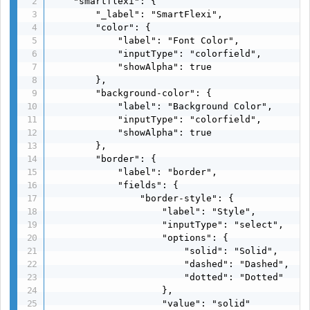
    "smartflexi": {

        "_label": "SmartFlexi",

        "color": {

            "label": "Font Color",

            "inputType": "colorfield",

            "showAlpha": true  

        },

        "background-color": {

            "label": "Background Color",

            "inputType": "colorfield",

            "showAlpha": true 

        },

        "border": {

            "label": "border",

            "fields": {

                "border-style": {

                    "label": "Style",

                    "inputType": "select",

                    "options": {

                        "solid": "Solid",

                        "dashed": "Dashed",

                        "dotted": "Dotted"  

                    },

                    "value": "solid"  
