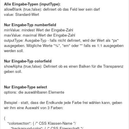
Alle Eingabe-Typen (inputType):
allowBlank (true,false): definiert ob das Feld leer sein darf
value: Standard-Wert
Nur Eingabe-Typ numberfield
minValue: mindest Wert der Eingabe-Zahl
maxValue:
maximal Wert der Eingabe-Zahl
outputType: Ausgabe-Typ - falls nicht definiert, wird der Wert als "px"
ausgegeben. Mögliche Werte "%", "em" oder "" falls es 1:1 ausgegeben
werden soll.
Nur Eingabe-Typ colorfield
showAlpha (true,false): Definiert ob es einen Balken für die Transparenz
geben soll.
Nur Eingabe-Type select
options: die auswählbaren Elemente
Beispiel - statt, dass der Endkunde jede Farbe frei wählen kann, geben
wir ihm eine Auswahl von 3 Farben:
{
"colorsection": {
/* CSS Klassen-Name */
"background-color": { /* CSS Eigenschaft */