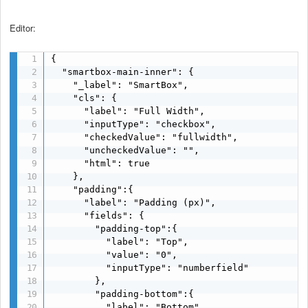
Editor:
{

  "smartbox-main-inner": {

    "_label": "SmartBox",

    "cls": {

      "label": "Full Width",

      "inputType": "checkbox",

      "checkedValue": "fullwidth",

      "uncheckedValue": "",

      "html": true

    },

    "padding":{

      "label": "Padding (px)",

      "fields": {

        "padding-top":{

          "label": "Top",

          "value": "0",

          "inputType": "numberfield"

        },

        "padding-bottom":{

          "label": "Bottom",
