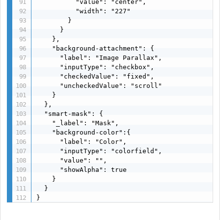
          "value": "center",

          "width": "227"

        }

      }

    },

    "background-attachment": {

      "label": "Image Parallax",

      "inputType": "checkbox",

      "checkedValue": "fixed",

      "uncheckedValue": "scroll"

    }

  },

  "smart-mask": {

    "_label": "Mask",

    "background-color":{

      "label": "Color",

      "inputType": "colorfield",

      "value": "",

      "showAlpha": true

    }

  }

}