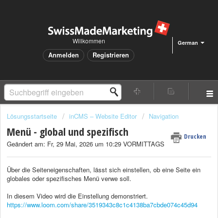
Willkommen
German
Anmelden
Registrieren
Lösungsstartseite
inCMS – Website Editor
Navigation
Menü - global und spezifisch
Drucken
Geändert am: Fr, 29 Mai, 2026 um 10:29 VORMITTAGS
Über die Seiteneigenschaften, lässt sich einstellen, ob eine Seite ein
globales oder spezifisches Menü verwe soll.
In diesem Video wird die Einstellung demonstriert.
https://www.loom.com/share/3519343c8c1c4138ba7cbde074c45d94