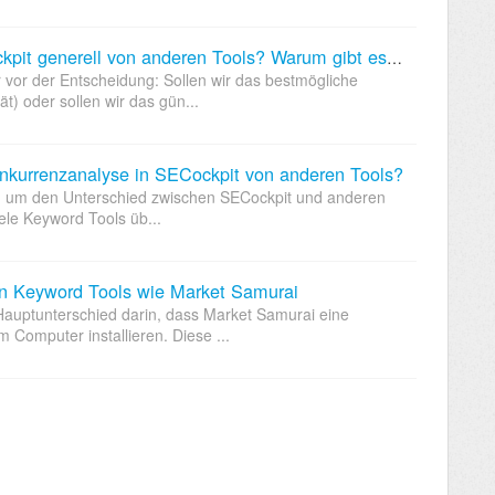
Inwiefern unterscheidet sich SECockpit generell von anderen Tools? Warum gibt es SECockpit nur im Abo (und nicht als Einmalkauf)?
r vor der Entscheidung: Sollen wir das bestmögliche
t) oder sollen wir das gün...
Konkurrenzanalyse in SECockpit von anderen Tools?
en, um den Unterschied zwischen SECockpit und anderen
ele Keyword Tools üb...
en Keyword Tools wie Market Samurai
auptunterschied darin, dass Market Samurai eine
 Computer installieren. Diese ...