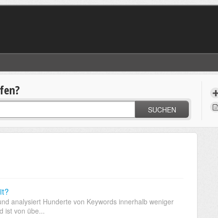
lfen?
SUCHEN
it?
 und analysiert Hunderte von Keywords innerhalb weniger
 ist von übe...