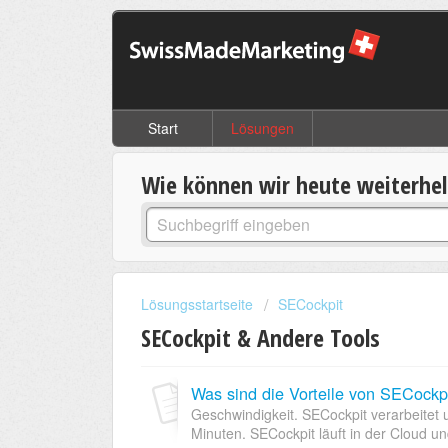
Start
Lösungen
Wie können wir heute weiterhe
Lösungsstartseite
SECockpit
SECockpit & Andere Tools
Was sind die Vorteile von SECockp
Geschwindigkeit. SECockpit verarbeitet
Minuten. SECockpit läuft in der Cloud und