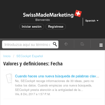
Bienvenido
Spanish
Iniciar sesión
Regístrese
Inicio
SECockpit Español
Valores y definiciones: Fecha
Cuando haces una nueva búsqueda de palabras clave en SECockpit, aparecen palabras con una fecha anterior y otras una fecha más reciente. ¿No deberían todas mostrar una fecha más reciente?
No, SECockpit recoge informaciones de 30 ideas, pero no
todos los datos. Cuando empiezas una nueva búsqueda,
SECockpit presta atención a la antigüedad de la...
Vie, 8 Dic, 2017 a 1:57 P. M.