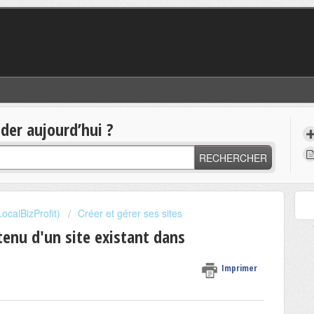
er aujourd’hui ?
RECHERCHER
ocalBizProfit)
Créer et gérer ses sites
ntenu d'un site existant dans
Imprimer