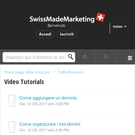
Benvenuto
Italian
Accedi
Iscriviti
Home page delle soluzioni
TrafficAnalysis
Video Tutorials
Come aggiungere un dominio
Gio, 12 Ott, 2017 alle 3:38 PM
Come organizzare i tuoi domini
Gio, 12 Ott, 2017 alle 3:39 PM