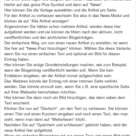
hierfür auf das grüne Plus-Symbol und dann auf "News".
Hier können Sie die Vorlage auswählen und die Artikel pro Seite.
Für den Artikel zu verfassen wechseln Sie also in das News-Modul und
klicken da auf "Alle Artikel anzeigen".
Angenommen Sie hätten schon mehrere Artikel, würden diese hier
aufgelistet werden und sie können da filtern nach den aktiven, nicht
veröffentlichten und den archivierten Blogeinträgen.
Der einfachste Weg, um nun einen neuen Artikel zu erstellen, ist wenn
Sie hier auf "News-Post hinzufügen" klicken. Wählen Sie diese Variante,
wenn Sie nur einen einfachen Text und optional ein Bild für diesen
Eintrag haben.
Hier können Sie einige Grundeinstellungen machen, wie zum Beispiel,
wann der Blogeintrag veröffentlicht werden soll. Wenn Sie kein
Enddatum eingeben, wir der Artikel immer aufgeschaltet sein.
Des Weiteren könnte der Eintrag mit einer internen Seite verlinkt
werden. Das könnte sinnvoll sein, wenn Sie z.B. eine spezifische Seite
auf Ihrer Webseite hervorheben möchten.
Hier können Sie dann noch ein Bild hinzufügen, das dann neben dem
Text erscheint.
Klicken Sie nun auf "Deutsch", um den Text zu verfassen. Sie können
einen Titel und einen Kurztext eingeben und noch einen Text, den man
sieht, wenn man dann auf "Weiterlesen" klickt.
Nachdem Sie auf "Speichern und schliessen" geklickt haben, wird der
neue Artikel hier aufgelistet.
Wenn ein einfacher Blogeintrag mit nur einem Text und einem Bild nicht