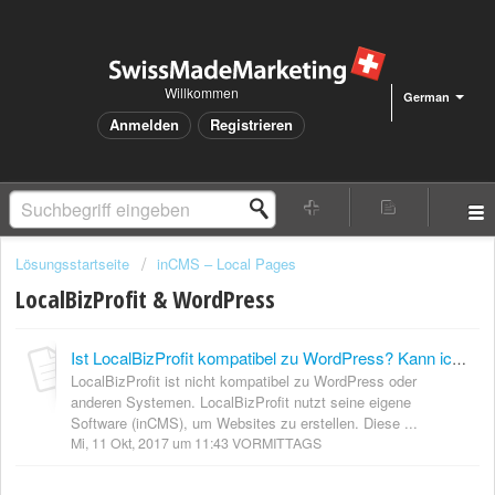
Willkommen
German
Anmelden
Registrieren
Lösungsstartseite
inCMS – Local Pages
LocalBizProfit & WordPress
Ist LocalBizProfit kompatibel zu WordPress? Kann ich WordPress Plugins benutzen? Was ist besser - WordPress oder LocalBizProfit?
LocalBizProfit ist nicht kompatibel zu WordPress oder
anderen Systemen. LocalBizProfit nutzt seine eigene
Software (inCMS), um Websites zu erstellen. Diese ...
Mi, 11 Okt, 2017 um 11:43 VORMITTAGS