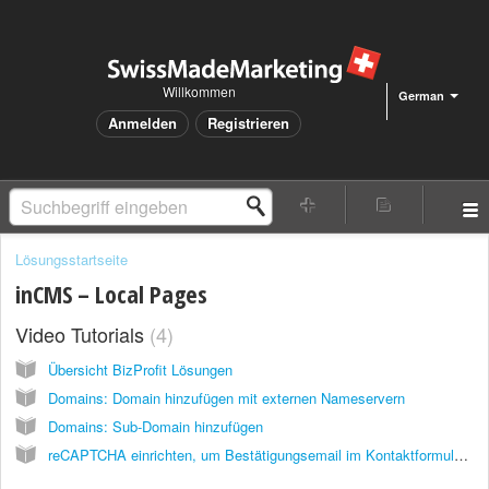
Willkommen
German
Anmelden
Registrieren
Lösungsstartseite
inCMS – Local Pages
Video Tutorials
4
Übersicht BizProfit Lösungen
Domains: Domain hinzufügen mit externen Nameservern
Domains: Sub-Domain hinzufügen
reCAPTCHA einrichten, um Bestätigungsemail im Kontaktformular zu aktivieren