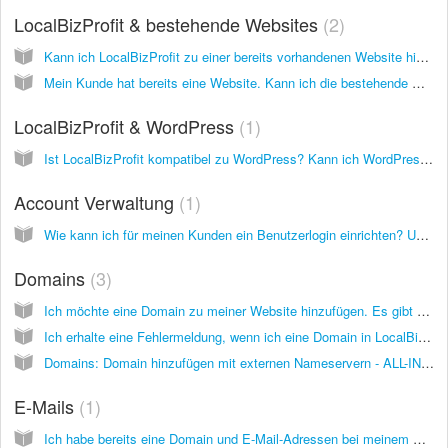
LocalBizProfit & bestehende Websites
2
Kann ich LocalBizProfit zu einer bereits vorhandenen Website hinzufügen?
Mein Kunde hat bereits eine Website. Kann ich die bestehende Website in LocalBizProfit importieren?
LocalBizProfit & WordPress
1
Ist LocalBizProfit kompatibel zu WordPress? Kann ich WordPress Plugins benutzen? Was ist besser - WordPress oder LocalBizProfit?
Account Verwaltung
1
Wie kann ich für meinen Kunden ein Benutzerlogin einrichten? Und wie lautet der Login-Link?
Domains
3
Ich möchte eine Domain zu meiner Website hinzufügen. Es gibt vier Möglichkeiten. Welche soll ich wählen?
Ich erhalte eine Fehlermeldung, wenn ich eine Domain in LocalBizProfit eingebe. Was ist das Problem?
Domains: Domain hinzufügen mit externen Nameservern - ALL-INKL
E-Mails
1
Ich habe bereits eine Domain und E-Mail-Adressen bei meinem Hoster. Kann ich den E-Mail-Service von meinem Hoster weiter nutzen?