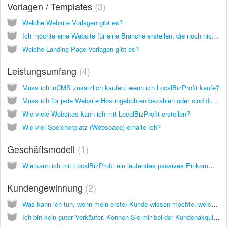
Vorlagen / Templates
3
Welche Website Vorlagen gibt es?
Ich möchte eine Website für eine Branche erstellen, die noch nicht von euren Vorlagen abgedeckt ist. Wie gehe ich am besten vor?
Welche Landing Page Vorlagen gibt es?
Leistungsumfang
4
Muss ich inCMS zusätzlich kaufen, wenn ich LocalBizProfit kaufe?
Muss ich für jede Website Hostingebühren bezahlen oder sind diese in LocalBizProfit inbegriffen?
Wie viele Websites kann ich mit LocalBizProfit erstellen?
Wie viel Speicherplatz (Webspace) erhalte ich?
Geschäftsmodell
1
Wie kann ich mit LocalBizProfit ein laufendes passives Einkommen generieren? Ist es nicht so, dass die Kunden nur einmalig für die Erstellung ihrer Website zahlen?
Kundengewinnung
2
Was kann ich tun, wenn mein erster Kunde wissen möchte, welche Erfahrungen ich im Bereich Webdesign habe und Referenzen bzw. Beispielseiten sehen möchte, die ich erstellt habe? Was kann ich ihm sagen?
Ich bin kein guter Verkäufer. Können Sie mir bei der Kundenakquise helfen?