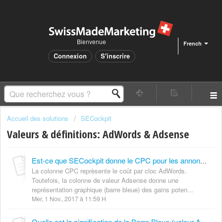
Bienvenue
French
Connexion
S'inscrire
Accueil des solutions
SECockpit
Valeurs & définitions: AdWords & Adsense
Est-ce que SECockpit donne le CPC pour les annonces AdWords ainsi qu'Adsense?
La colonne CPC reprèsente le coût par cloc AdWords.
Toutefois, la colonne de valeur Adsense donne une
représentation graphique (barre bleue) des gains poten...
Mer, 1 Nov., 2017 à 11:59 H